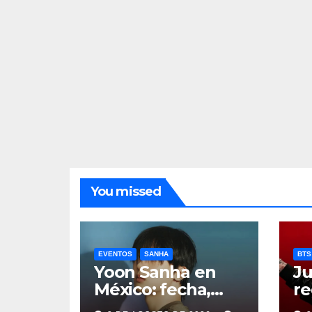
You missed
EVENTOS
SANHA
BTS
Yoon Sanha en
Ju
México: fecha,
re
precios y boletos
de