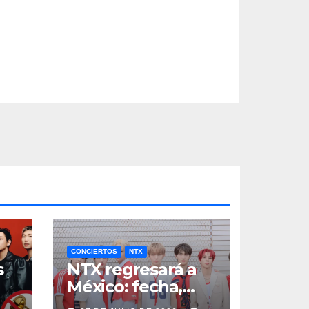
CONCIERTOS
NTX
s
NTX regresará a
México: fecha,
a
boletos y