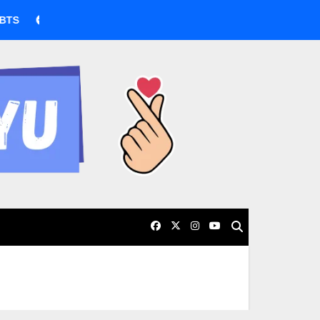
BTS boicotea los Grammy por nueva categoría asiática