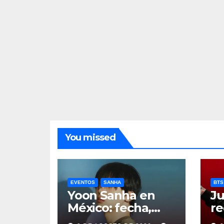
You missed
EVENTOS
SANHA
BTS
Yoon Sanha en
Ju
México: fecha,
re
precios y boletos
de