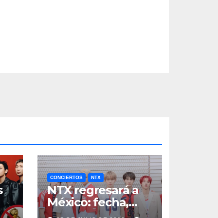
CONCIERTOS
NTX
s
NTX regresará a
México: fecha,
a
boletos y