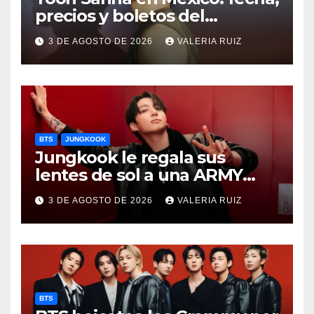
precios y boletos del
FANCON
3 DE AGOSTO DE 2026
VALERIA RUIZ
BTS
JUNGKOOK
Jungkook le regala sus
lentes de sol a una ARMY
durante concierto de BTS
3 DE AGOSTO DE 2026
VALERIA RUIZ
BTS