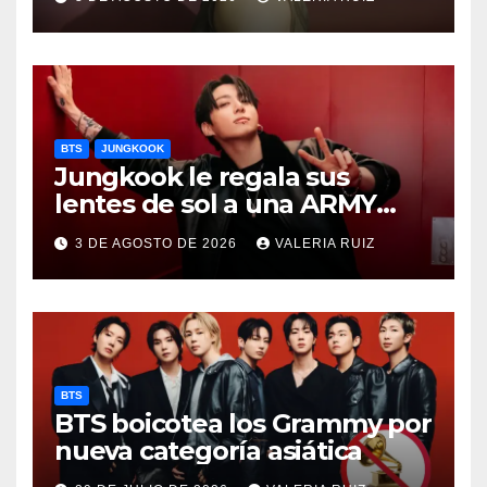
BTS
JUNGKOOK
Jungkook le regala sus
lentes de sol a una ARMY
durante concierto de BTS
3 DE AGOSTO DE 2026
VALERIA RUIZ
BTS
BTS boicotea los Grammy por
nueva categoría asiática