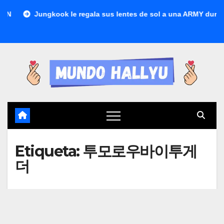
Saltar
Jungkook le regala sus lentes de sol a una ARMY durante con
al
contenido
Etiqueta:
투모로우바이투게
더