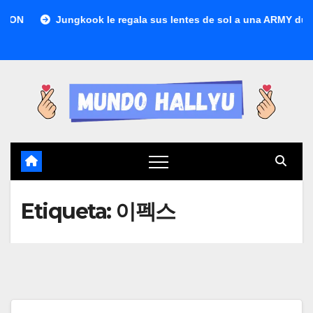
Saltar
Jungkook le regala sus lentes de sol a una ARMY durante 
al
contenido
Etiqueta:
이펙스